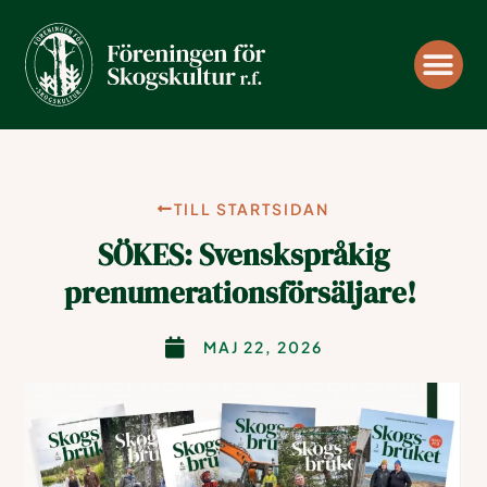
Understö
Tidnin
TILL STARTSIDAN
SÖKES: Svenskspråkig
prenumerationsförsäljare!
MAJ 22, 2026