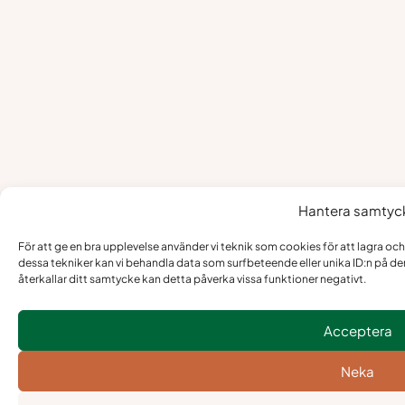
Hantera samtyc
För att ge en bra upplevelse använder vi teknik som cookies för att lagra oc
dessa tekniker kan vi behandla data som surfbeteende eller unika ID:n på d
återkallar ditt samtycke kan detta påverka vissa funktioner negativt.
Acceptera
Neka